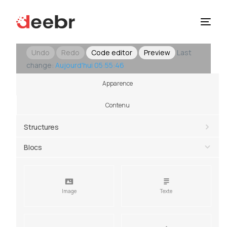
Undo
Redo
Code editor
Preview
Last
Solutions
change:
Aujourd'hui 05:55:46
Apparence
À Propos
Contenu
Ressources
Structures
Blocs
Image
Texte