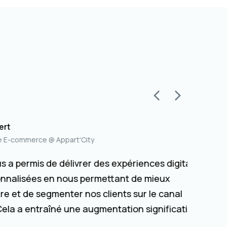
Mickaël
rce @ Appart'City
Directeur
is de délivrer des expériences digitales
Utilise
ées en nous permettant de mieux
intell
 segmenter nos clients sur le canal
augmen
ntraîné une augmentation significative des
tout e