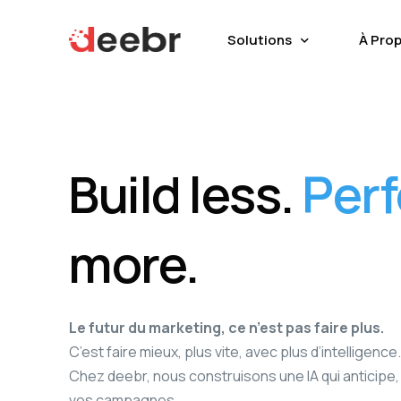
Solutions
À Pro
Email Creator
Qui s
Collect
L’équi
Build less.
Per
Scoring et forecasting
Audience
more.
Le futur du marketing, ce n’est pas faire plus.
C’est faire mieux, plus vite, avec plus d’intelligence
Chez deebr, nous construisons une IA qui anticipe
vos campagnes.