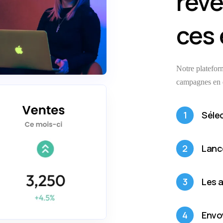
reve
ces 
Notre platefor
campagnes en q
1
Séle
2
Lance
3
Les 
4
Envo