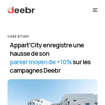
Solutions
CASE STUDY
À Propos
Appart'City enregistre une
hausse de son
Ressources
panier moyen de +10%
sur les
campagnes Deebr